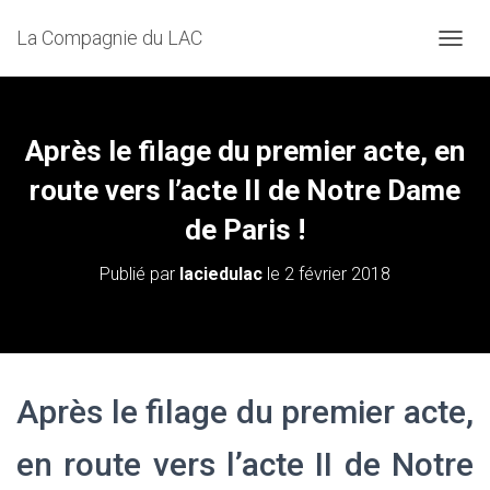
La Compagnie du LAC
D
É
P
L
I
Après le filage du premier acte, en
E
R
route vers l’acte II de Notre Dame
L
de Paris !
A
N
A
Publié par
laciedulac
le
2 février 2018
V
I
G
A
T
I
Après le filage du premier acte,
O
N
en route vers l’acte II de Notre