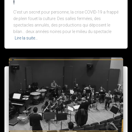
!
C’est un secret pour personne, la crise COVID-19 a frappé
de plein fouet la culture. Des salles fermées, des
spectacles annulés, des productions qui déposent le
bilan… deux années noires pour le milieu du spectacle
Lire la suite…