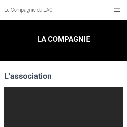
La Compagnie du LAC
D
É
P
L
I
LA COMPAGNIE
E
R
L
A
N
A
L’association
V
I
G
A
T
I
O
N