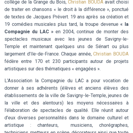
collège de la Grange du Bois,
Christian BOUDA
avait choisi
de traiter en chansons « le droit à la différence », ponctué
de textes de Jacques Prévert. 19 ans après sa création et
19 comédies musicales plus tard, la troupe devenue
«
la
Compagnie du LAC »
en 2004, continue de monter des
spectacles musicaux avec les jeunes de Savigny-le-
Temple et maintenant quelques uns de Sénart ou plus
largement d’Ile-de-France. Chaque année,
Christian BOUDA
fédère entre 170 et 230 participants autour de projets
artistiques sur des thématiques « engagées ».
L’Association la Compagnie du LAC a pour vocation de
donner à ses adhérents (élèves et anciens élèves des
établissements de la ville de Savigny-le-Temple, jeunes de
la ville et des alentours) les moyens nécessaires à
l’élaboration de spectacles de qualité. Elle réunit autour
d’eux diverses personnalités dans le domaine culturel et
artistique : chanteurs, musiciens, chorégraphes,
techniciens, metteurs en scène, décorateurs ainsi que toute