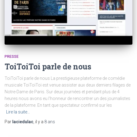
PRESSE
ToiToiToi parle de nous
ToïToïToï parle de nous La prestigieuse plateforme de comédie
musicale ToïToïToï est venue assister aux deux derniers filages de
Notre-Dame de Paris. Sur deux journées et pendant plus de 4
heures nous avons eu l’honneur de rencontrer un des journalistes
de la plateforme. En tant que spectateur confirmé sur les
Lire la suite…
Par
laciedulac
, il y a
8 ans