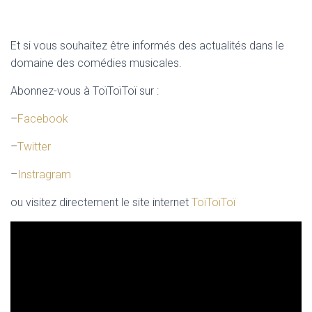
Et si vous souhaitez être informés des actualités dans le
domaine des comédies musicales.
Abonnez-vous à ToïToïToï sur :
–
Facebook
–
Twitter
–
Instragram
ou visitez directement le site internet
ToïToïToï