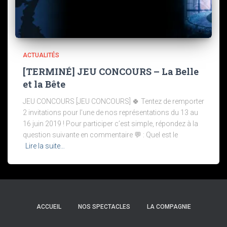
ACTUALITÉS
[TERMINÉ] JEU CONCOURS – La Belle
et la Bête
JEU CONCOURS [JEU CONCOURS] 🍀 Tentez de remporter
2 invitations pour l’une de nos représentations du 13 au
16 juin 2019 ! Pour participer c’est simple, répondez à la
question suivante en commentaire 💬 : Quel est le
Lire la suite…
ACCUEIL
NOS SPECTACLES
LA COMPAGNIE