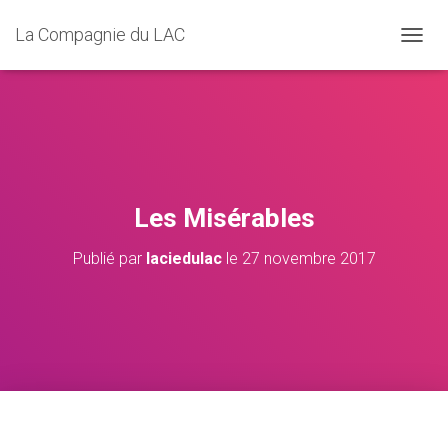
La Compagnie du LAC
D
É
P
L
I
E
R
L
A
Les Misérables
N
A
Publié par
laciedulac
le
27 novembre 2017
V
I
G
A
T
I
O
N