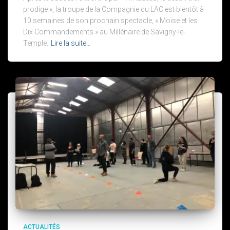
prodige », la troupe de la Compagnie du LAC est bientôt à
10 semaines de son prochain spectacle, « Moïse et les
Dix Commandements » au Millénaire de Savigny-le-
Temple.
Lire la suite…
ACTUALITÉS