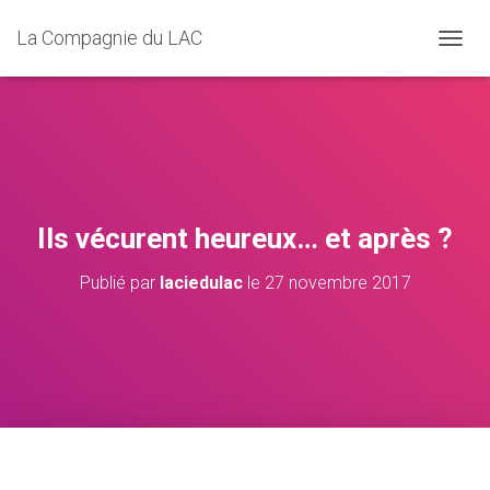
La Compagnie du LAC
D
É
P
L
I
E
R
L
A
Ils vécurent heureux… et après ?
N
A
Publié par
laciedulac
le
27 novembre 2017
V
I
G
A
T
I
O
N