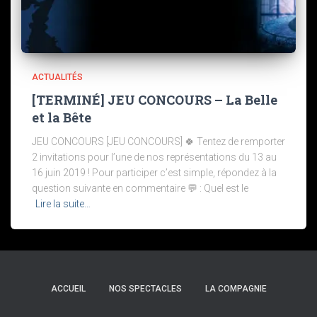
ACTUALITÉS
[TERMINÉ] JEU CONCOURS – La Belle
et la Bête
JEU CONCOURS [JEU CONCOURS] 🍀 Tentez de remporter
2 invitations pour l’une de nos représentations du 13 au
16 juin 2019 ! Pour participer c’est simple, répondez à la
question suivante en commentaire 💬 : Quel est le
Lire la suite…
ACCUEIL
NOS SPECTACLES
LA COMPAGNIE