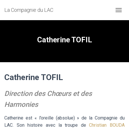
La Compagnie du LAC
D
É
P
L
I
Catherine TOFIL
E
R
L
A
N
A
Catherine TOFIL
V
I
G
A
Direction des Chœurs
et des
T
I
Harmonies
O
N
Catherine est « l’oreille (absolue) » de la Compagnie du
LAC. Son histoire avec la troupe de
Christian BOUDA